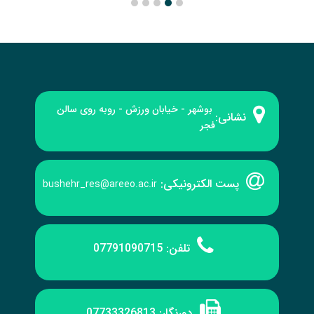
بوشهر - خیابان ورزش - روبه‌ روی سالن
نشانی:
فجر
پست الکترونیکی:
bushehr_res@areeo.ac.ir
تلفن:
07791090715
دورنگار:
07733326813