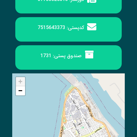
کدپستی:
7515643373
صندوق پستی:
1731
+
−