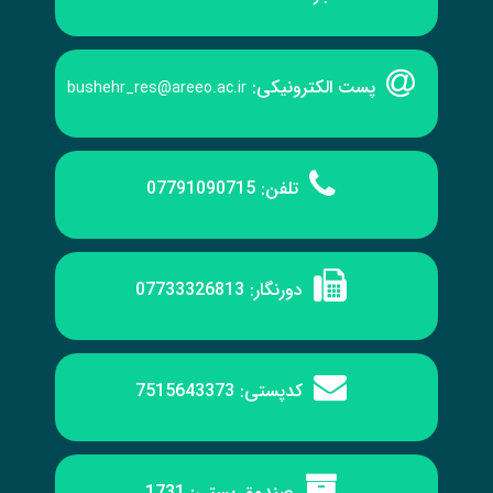
پست الکترونیکی:
bushehr_res@areeo.ac.ir
تلفن:
07791090715
دورنگار:
07733326813
کدپستی:
7515643373
صندوق پستی:
1731