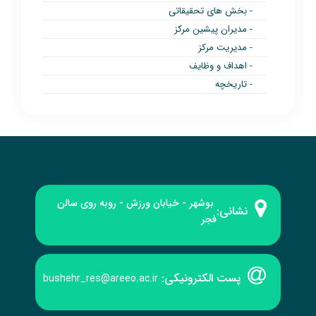
- بخش های تحقیقاتی
- مدیران پیشین مرکز
- مدیریت مرکز
- اهداف و وظایف
- تاریخچه
بوشهر - خیابان ورزش - روبه‌ روی سالن
نشانی:
فجر
پست الکترونیکی:
bushehr_res@areeo.ac.ir