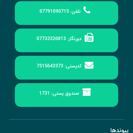
تلفن:
07791090715
دورنگار:
07733326813
کدپستی:
7515643373
صندوق پستی:
1731
پیوند‌ها