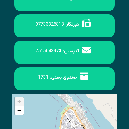
دورنگار:
07733326813
کدپستی:
7515643373
صندوق پستی:
1731
+
−