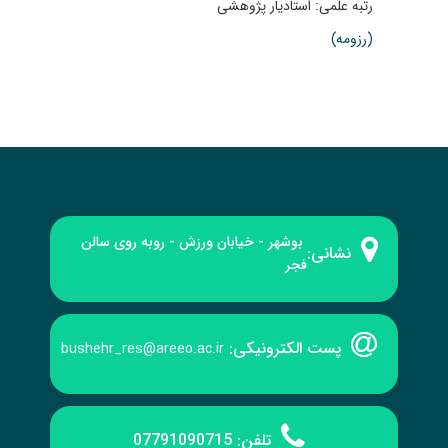
رتبه علمی: استادیار پژوهشی
(رزومه)
بوشهر - خیابان ورزش - روبه‌ روی سالن
نشانی:
فجر
پست الکترونیکی:
bushehr_res@areeo.ac.ir
تلفن:
07791090715