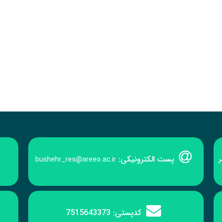
پست الکترونیکی:
ر
bushehr_res@areeo.ac.ir
کدپستی:
7515643373