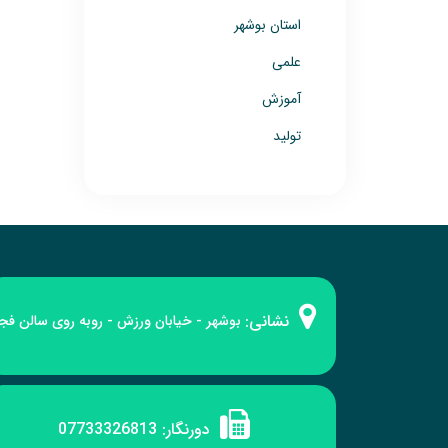
استان بوشهر
علمی
آموزش
تولید
نشانی:
بوشهر - خیابان ورزش - روبه‌ روی سالن فج
دورنگار:
07733326813