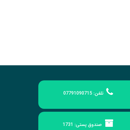
تلفن:
07791090715
صندوق پستی:
1731