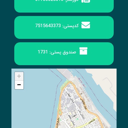
کدپستی:
7515643373
صندوق پستی:
1731
+
−