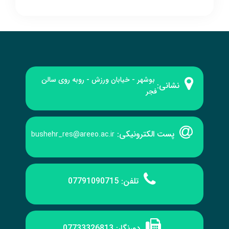
بوشهر - خیابان ورزش - روبه‌ روی سالن
نشانی:
فجر
پست الکترونیکی:
bushehr_res@areeo.ac.ir
تلفن:
07791090715
دورنگار:
07733326813